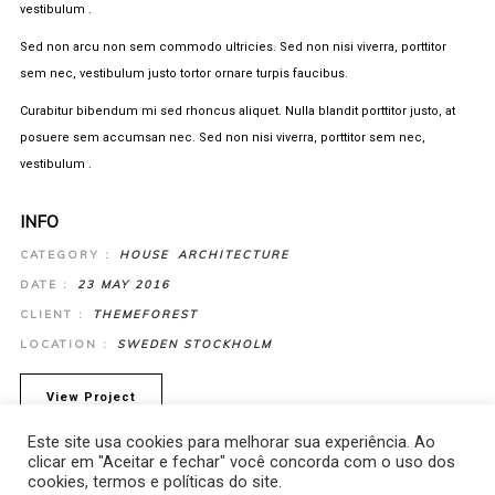
vestibulum .
Sed non arcu non sem commodo ultricies. Sed non nisi viverra, porttitor
sem nec, vestibulum justo tortor ornare turpis faucibus.
Curabitur bibendum mi sed rhoncus aliquet. Nulla blandit porttitor justo, at
posuere sem accumsan nec. Sed non nisi viverra, porttitor sem nec,
vestibulum .
INFO
CATEGORY :
HOUSE
ARCHITECTURE
DATE :
23 MAY 2016
CLIENT :
THEMEFOREST
LOCATION :
SWEDEN STOCKHOLM
View Project
Este site usa cookies para melhorar sua experiência. Ao
clicar em "Aceitar e fechar" você concorda com o uso dos
cookies, termos e políticas do site.