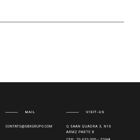
MAIL
VISIT-US
CONTATO@GBXGRUPO.COM
Q SAAN QUADRA 3, N10
ARMZ PARTE B
CEP: 70.632-300 - ZONA